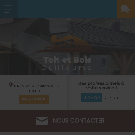
Toit et Bois
Guillaume
Des professionnels à
5 Rue De La Sablière
64400
votre service !
LEDEUIX
LUN - VEN
8h - 18h
09 74 56 90 35
NOUS CONTACTER