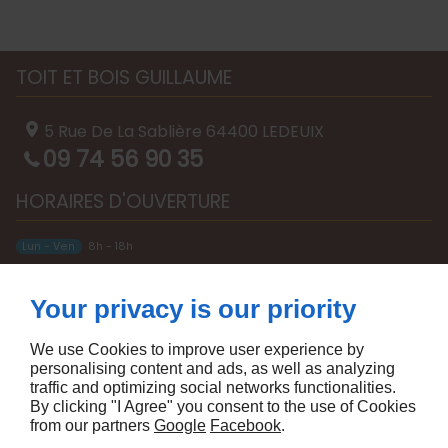
TOIT ET BOIS GUILLAUME
5 Rue De La Sablière
64400
LEDEUIX
09 74 56 90 35
HORAIRES D'OUVERTURE
Lun - Ven
8h - 18h
À PROPOS
Your privacy is our priority
Accueil
Mentions légales
Contactez-nous
Plan du site
We use Cookies to improve user experience by
personalising content and ads, as well as analyzing
SUIVEZ-NOUS
traffic and optimizing social networks functionalities.
By clicking "I Agree" you consent to the use of Cookies
from our partners
Google
Facebook
.