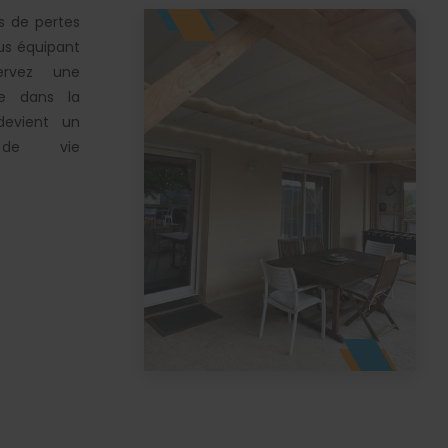
as de pertes
ous équipant
ervez une
he dans la
devient un
 de vie