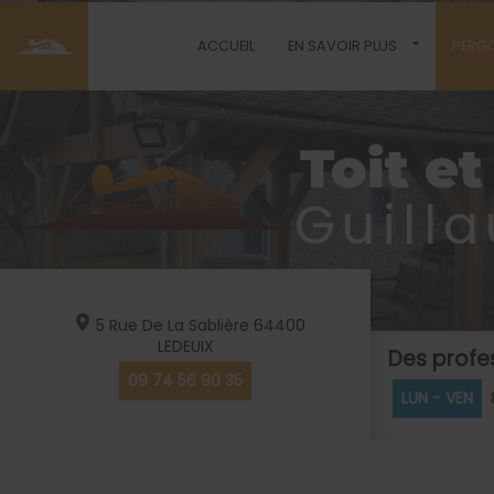
ACCUEIL
EN SAVOIR PLUS
PERGO
Toit et
Guill
5 Rue De La Sablière
64400
LEDEUIX
Des profes
09 74 56 90 35
LUN - VEN